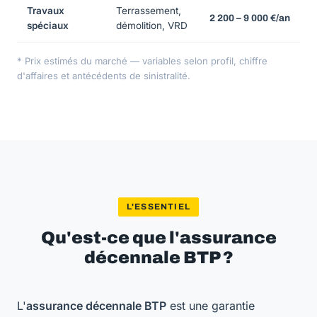
Travaux
Terrassement,
2 200 – 9 000 €/an
spéciaux
démolition, VRD
* Prix estimés du marché — variables selon profil, chiffre
d'affaires et antécédents de sinistralité.
L'ESSENTIEL
Qu'est-ce que l'assurance
décennale BTP ?
L'
assurance décennale BTP
est une garantie